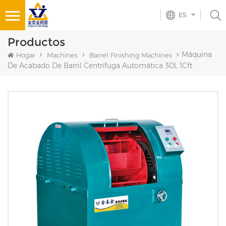
ES
Productos
Máquina
Hogar
Machines
Barrel Finishing Machines
De Acabado De Barril Centrífuga Automática 30L 1Cft