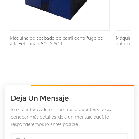
Máquina de acabado de barril centrífugo de
Máquina de
alta velocidad 80L 2.6Cft
automática
Deja Un Mensaje
Si está interesado en nuestros productos y desea
conocer más detalles, deje un mensaje aquí, le
responderemos lo antes posible.