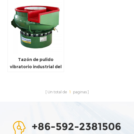
Tazón de pulido
vibratorio industrial del
equipo del vaso del
pulidor de la máquina
pulidora
Un total de
1
paginas
+86-592-2381506