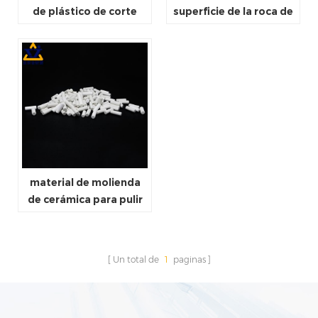
de plástico de corte
superficie de la roca de
medio
la piedra polaca del
material de pulido de
cerámica que acaba con
el abrasivo
material de molienda
de cerámica para pulir
pulido de superficies de
roca de piedra abrasiva
Un total de
1
paginas