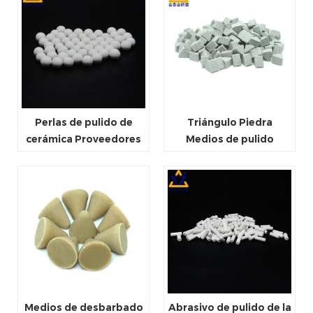
Perlas de pulido de
Triángulo Piedra
cerámica Proveedores
Medios de pulido
de medios de pulido
Cerámica Perlas de
Alúmina polaca Bolas
material de pulido
de porcelana Abrasivo
Pulido abrasivo Alúmina
fundida marrón
Medios de desbarbado
Abrasivo de pulido de la