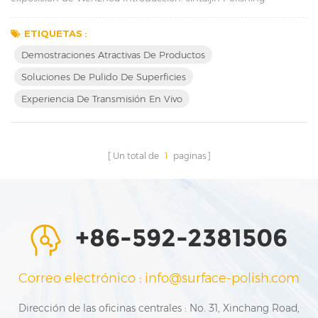
Company recientemente tuvo el privilegio de participar en la
prestigiosa Exposición de Wenzhou. Este evento nos brindó una
ETIQUETAS :
plataforma excepcional para exhibir nuestros últimos productos
Demostraciones Atractivas De Productos
y demostrar nuestra destreza en la fabricación a una audiencia
Soluciones De Pulido De Superficies
global. Aprovechando esta oportunida...
Experiencia De Transmisión En Vivo
Un total de
1
paginas
+86-592-2381506
Correo electrónico : info@surface-polish.com
Dirección de las oficinas centrales : No. 31, Xinchang Road,