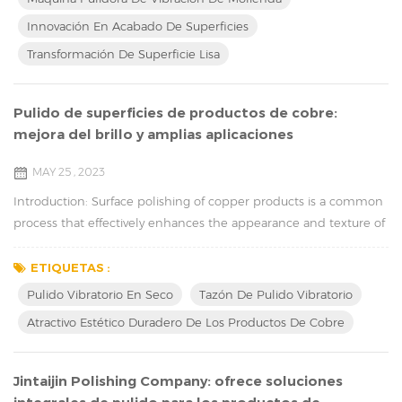
características y beneficios. Presentación de la máquina pulidora
Innovación En Acabado De Superficies
por vibración de esmerilad...
Transformación De Superficie Lisa
Pulido de superficies de productos de cobre: ​​
mejora del brillo y amplias aplicaciones
MAY 25 , 2023
Introduction: Surface polishing of copper products is a common
process that effectively enhances the appearance and texture of
copper items. Utilizing methods such as dry vibratory polishing,
wet vibratory polishing machines, or vibratory bowl polishing, we
ETIQUETAS :
can achieve a smooth and glossy finish. This article will discuss
Pulido Vibratorio En Seco
Tazón De Pulido Vibratorio
the benefits of polishing, the differences between these
Atractivo Estético Duradero De Los Productos De Cobre
methods, and their ...
Jintaijin Polishing Company: ofrece soluciones