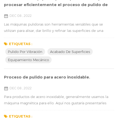
procesar eficientemente el proceso de pulido de
superficies de vidrios, piezas de acero inoxidable,
DEC 08 , 2022
joyas, etc.
Las máquinas pulidoras son herramientas versátiles que se
utilizan para alisar, dar brillo y refinar las superficies de una
amplia gama de materiales, y para desbarbar, biselar y
redondear bordes. Desde metal y plástico hasta piedra y vidrio,
ETIQUETAS :
las máquinas pulidoras se pueden usar para mejorar la
Pulido Por Vibración
Acabado De Superficies
apariencia y la durabilidad de una variedad de materiales, lo que
Equipamiento Mecánico
las convierte en una herramienta esen...
Proceso de pulido para acero inoxidable.
DEC 08 , 2022
Para productos de acero inoxidable, generalmente usamos la
máquina magnética para ello. Aquí nos gustaría presentarles
cómo pulir productos de acero inoxidable. El pulido del acero
inoxidable implica el uso de materiales abrasivos para eliminar
ETIQUETAS :