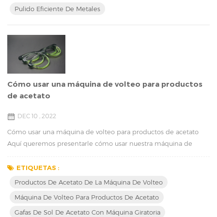
Pulido Eficiente De Metales
Cómo usar una máquina de volteo para productos
de acetato
DEC 10 , 2022
Cómo usar una máquina de volteo para productos de acetato
Aquí queremos presentarle cómo usar nuestra máquina de
volteo en seco para productos de acetato. Tomamos como
ejemplo las gafas de sol de acetato: Para usar una máquina
ETIQUETAS :
giratoria para gafas de sol de acetato, siga estos pasos: En primer
Productos De Acetato De La Máquina De Volteo
lugar, asegúrese de que la máquina giratoria esté limpia y en
Máquina De Volteo Para Productos De Acetato
buenas condiciones de funcionamiento. En se...
Gafas De Sol De Acetato Con Máquina Giratoria