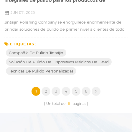
integrales de pulido para los productos de
dispositivos médicos de David
JUN 07 , 2023
Jintaijin Polishing Company se enorgullece enormemente de
brindar soluciones de pulido de primer nivel a clientes de todo
el mundo. Recientemente tuvimos el privilegio de ayudar a
nuestro estimado cliente, David, de India, a abordar sus
ETIQUETAS :
requisitos de pulido para sus productos de dispositivos médicos.
Compañía De Pulido Jintaijin
A través de nuestros esfuerzos dedicados y compromiso con la
Solución De Pulido De Dispositivos Médicos De David
excelencia, colaboramos exitosamente ...
Técnicas De Pulido Personalizadas
1
2
3
4
5
6
Un total de
6
paginas