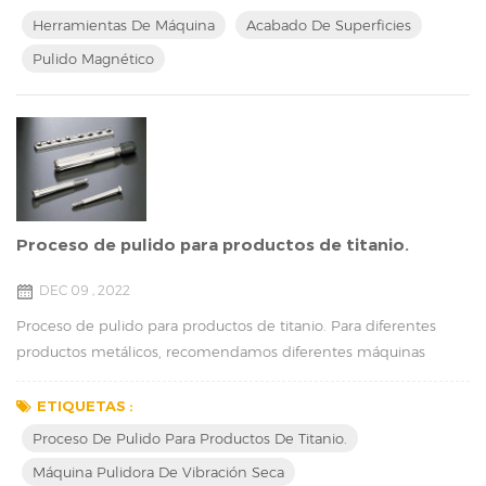
las imperfecciones de la superficie y crear un acabado suave y
Herramientas De Máquina
Acabado De Superficies
brillante. El proceso exacto dependerá del producto específico y
Pulido Magnético
el nivel de acabado deseado...
Proceso de pulido para productos de titanio.
DEC 09 , 2022
Proceso de pulido para productos de titanio. Para diferentes
productos metálicos, recomendamos diferentes máquinas
pulidoras. Hoy, nos gustaría presentarle la máquina pulidora de
metal en seco . Como puede ver, colocamos los productos uno
ETIQUETAS :
por uno en el rango, lo que asegura que la superficie de los
Proceso De Pulido Para Productos De Titanio.
productos no se raye durante el proceso. Hay un sensor de
Máquina Pulidora De Vibración Seca
seguridad dentro de la máquina, la alarma ...