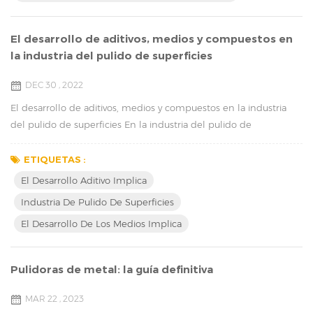
El desarrollo de aditivos, medios y compuestos en
la industria del pulido de superficies
DEC 30 , 2022
El desarrollo de aditivos, medios y compuestos en la industria
del pulido de superficies En la industria del pulido de
superficies, existen varios métodos que se pueden utilizar para
lograr un acabado liso y brillante en una variedad de materiales.
ETIQUETAS :
Estos métodos incluyen el desarrollo de aditivos, medios y
El Desarrollo Aditivo Implica
compuestos. El revelado aditivo implica el uso de agentes de
Industria De Pulido De Superficies
pulido que se aplican a la supe...
El Desarrollo De Los Medios Implica
Pulidoras de metal: la guía definitiva
MAR 22 , 2023