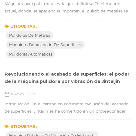
Máquinas para pulir metales: la guía definitiva En el mundo
actual, donde las apariencias importan, el pulido de metales se
ha convertido en una parte importante de muchas industrias.
Desde la joyería hasta la industria aeroespacial, el pulido de
ETIQUETAS :
metales se utiliza para dar a los productos un acabado limpio y
Pulidoras De Metales
pulido. Hay una variedad de máquinas pulidoras de metal
Máquinas De Acabado De Superficies
disponibles en el mercado, cada u...
Pulidoras Automáticas
Revolucionando el acabado de superficies: el poder
de la máquina pulidora por vibración de Jintaijin
MAY 23 , 2023
Introducción: En el campo en constante evolución del acabado
de superficies, Jintaijin se ha convertido en un proveedor líder
de soluciones de pulido de alta calidad. Su máquina de pulido
por vibración de última generación ofrece resultados sin
ETIQUETAS :
precedentes y, en este artículo, profundizamos en sus notables
Máquina Pulidora De Vibración De Molienda