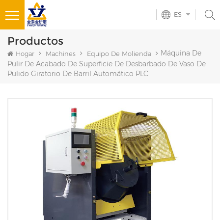
ES
Productos
Máquina De
Hogar
Machines
Equipo De Molienda
Pulir De Acabado De Superficie De Desbarbado De Vaso De
Pulido Giratorio De Barril Automático PLC