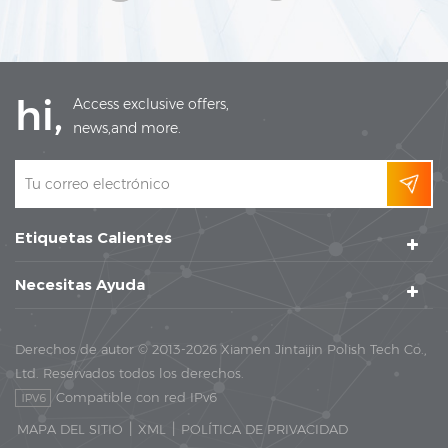
20-35 / 0,8-1,4 Peso (kg/libras) 2200 / 4850.2 2600 / 5732.0
3000 / 6613.9 Paneles de control √ √ √ Divisores de
cámara Opcional Opcional Opcional Opciones >
Consumibles > variador de frecuencia > Separadores de
Cámara > Cubierta Insonorizada > Panel de control >
hi,
Access exclusive offers,
Tratamiento de agua
news,and more.
Etiquetas Calientes
Necesitas Ayuda
Derechos de autor © 2013-2026 Xiamen Jintaijin Polish Tech Co.,
Ltd. Reservados todos los derechos.
Compatible con red IPv6
|
|
MAPA DEL SITIO
XML
POLÍTICA DE PRIVACIDAD